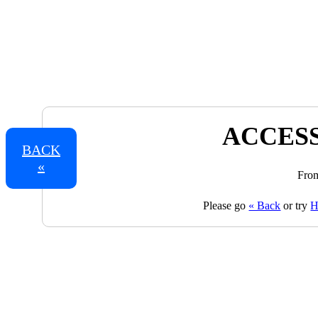
ACCESS
BACK
«
From
Please go
« Back
or try
H