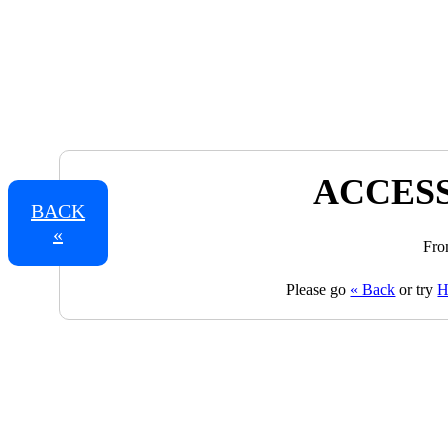
ACCESS
BACK
«
Fro
Please go
« Back
or try
H