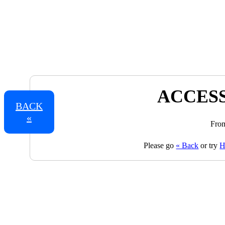
ACCESS
BACK
«
From
Please go
« Back
or try
H