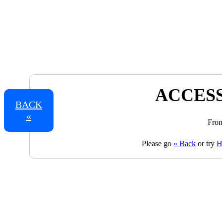
ACCESS
BACK
«
From
Please go
« Back
or try
H