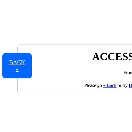
ACCESS
BACK
«
From
Please go
« Back
or try
H