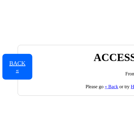
ACCESS
BACK
«
From
Please go
« Back
or try
H