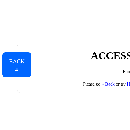
ACCESS
BACK
«
Fro
Please go
« Back
or try
H