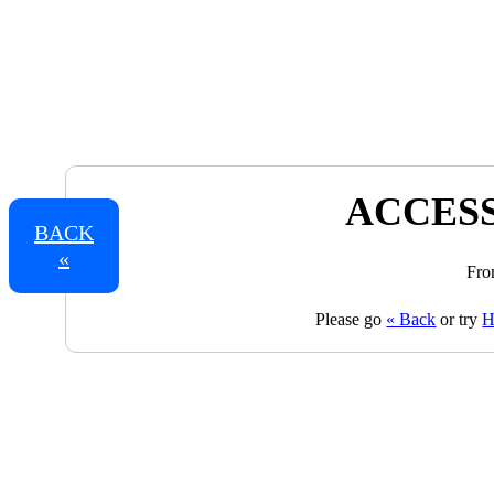
ACCESS
BACK
«
Fro
Please go
« Back
or try
H