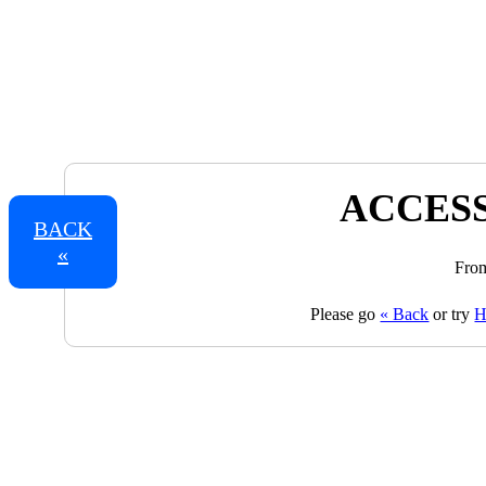
ACCESS
BACK
«
From
Please go
« Back
or try
H