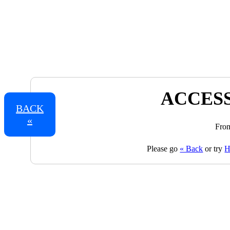
ACCESS
BACK
«
From
Please go
« Back
or try
H