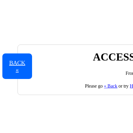
ACCESS
BACK
«
Fro
Please go
« Back
or try
H