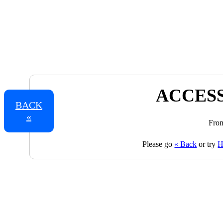
ACCESS
BACK
«
From
Please go
« Back
or try
H