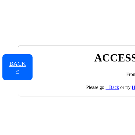
ACCESS
BACK
«
From
Please go
« Back
or try
H