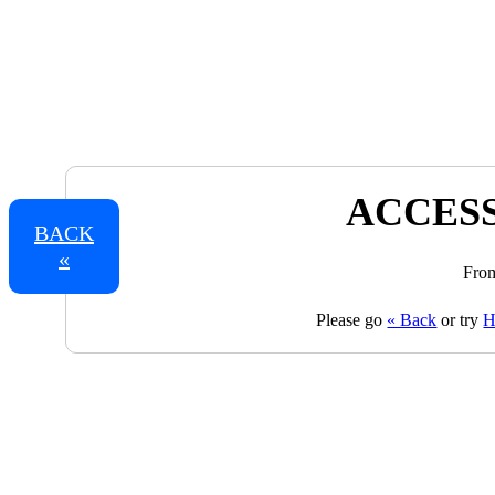
ACCESS
BACK
«
From
Please go
« Back
or try
H