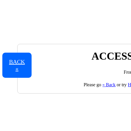
ACCESS
BACK
«
Fro
Please go
« Back
or try
H