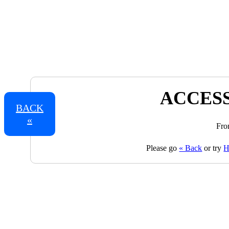
ACCESS
BACK
«
Fro
Please go
« Back
or try
H