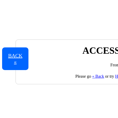
ACCESS
BACK
«
From
Please go
« Back
or try
H