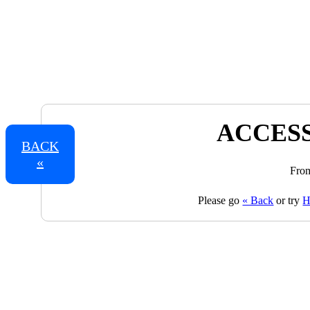
ACCESS
BACK
«
From
Please go
« Back
or try
H