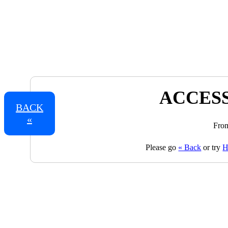
ACCESS
BACK
«
From
Please go
« Back
or try
H