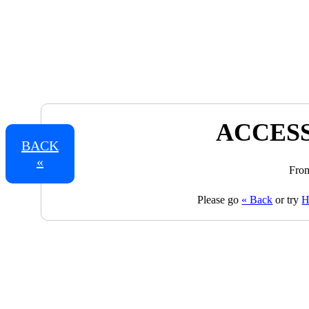
ACCESS
BACK
«
From
Please go
« Back
or try
H