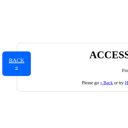
ACCESS
BACK
«
Fro
Please go
« Back
or try
H