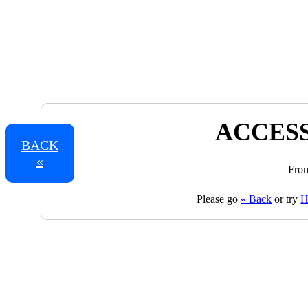
ACCESS
BACK
«
From
Please go
« Back
or try
H