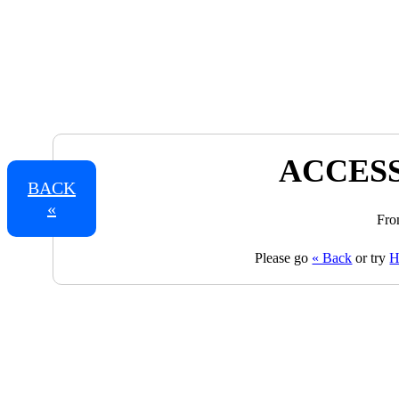
ACCESS
BACK
«
Fro
Please go
« Back
or try
H